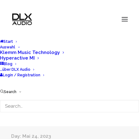
Start
Auswahl
Klemm Music Technology
Hyperactive MI
Blog | DLX Audio
Blog
…über DLX Audio
Login / Registration
Plattform für unsere MI-Händler und Pro Audio
Partner.
Search
Day: Mai 24, 2023