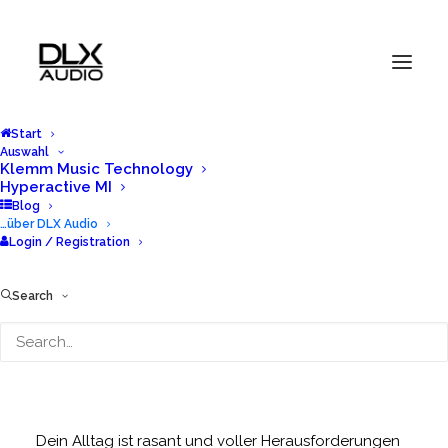
Start
Auswahl
Klemm Music Technology
Hyperactive MI
Blog
…über DLX Audio
Login / Registration
Search
Dein Informationsportal – Dein DLX Audio
Wir sind Dein Lieblingsplatz für Daten, News und Know-
how.
Dein Alltag ist rasant und voller Herausforderungen