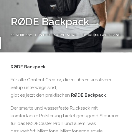
RØDE Backpack
28. APRIL 2023
|
IN
HYPERACTIVE
,
NEWS
|
BY
(ADMIN) WOLFGANG
RØDE Backpack
Für alle Content Creator, die mit ihrem kreativem
Setup unterwegs sind,
gibt es jetzt den praktischen
RØDE Backpack
.
Der smarte und wasserfeste Rucksack mit
komfortabler Polsterung bietet genügend Stauraum
für das RØDECaster Pro II und allem, was
dazugehört: Mikrofone, Mikrofonarme sowie