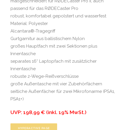
maßgeschneidert für RØDECaster Pro II, auch
passend für das RØDECaster Pro
robust, komfortabel gepolstert und wasserfest
Material: Polyester
Alcantara®-Tragegriff
Gurtgarnitur aus ballistischem Nylon
großes Hauptfach mit zwei Sektionen plus
Innentasche
separates 16“ Laptopfach mit zusätzlicher
Innentasche
robuste 2-Wege-Reißverschlüsse
große Außentasche mit vier Zubehörfächern
seitliche Außenfächer für zwei Mikrofonarme (PSA1,
PSA1+)
UVP:
198,99 € (inkl. 19% MwSt.)
HYPERACTIVE PAGE