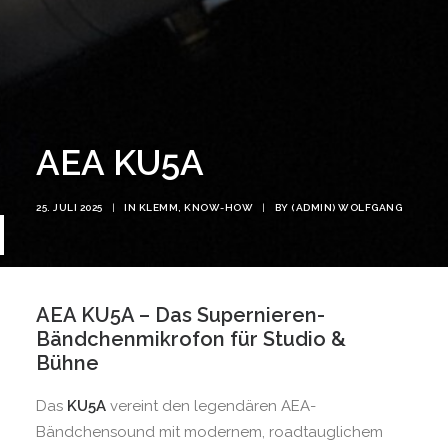
AEA KU5A
25. JULI 2025
|
IN
KLEMM
,
KNOW-HOW
|
BY
(ADMIN) WOLFGANG
AEA KU5A – Das Supernieren-
Bändchenmikrofon für Studio &
Bühne
Das
KU5A
vereint den legendären AEA-
Bändchensound mit modernem, roadtauglichem