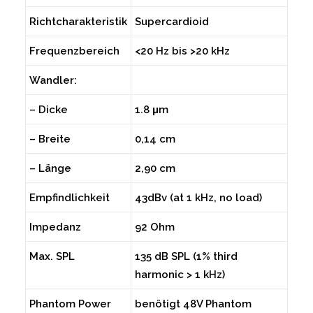
Richtcharakteristik
Supercardioid
Frequenzbereich
<20 Hz bis >20 kHz
Wandler:
– Dicke
1.8 μm
– Breite
0,14 cm
– Länge
2,90 cm
Empfindlichkeit
43dBv (at 1 kHz, no load)
Impedanz
92 Ohm
Max. SPL
135 dB SPL (1% third
harmonic > 1 kHz)
Phantom Power
benötigt 48V Phantom