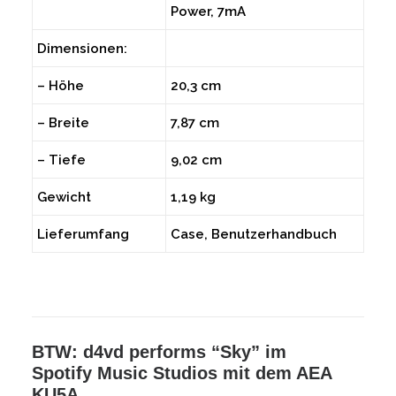
Power, 7mA
Dimensionen:
– Höhe
20,3 cm
– Breite
7,87 cm
– Tiefe
9,02 cm
Gewicht
1,19 kg
Lieferumfang
Case, Benutzerhandbuch
BTW: d4vd performs “Sky” im
Spotify Music Studios mit dem AEA
KU5A